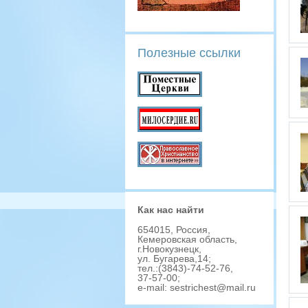
Полезные ссылки
Как наc найти
654015, Роccия,
Кемеровcкая облаcть,
г.Новокузнецк,
ул. Бугарева,14;
тел.:(3843)-74-52-76,
37-57-00;
e-mail: sestrichest@mail.ru