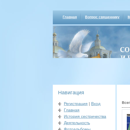
Главная
Вопрос священнику
М
Навигация
Всег
Регистрация
|
Вход
Главная
История сестричества
Деятельность
Фотоальбомы