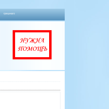
я грешнаго