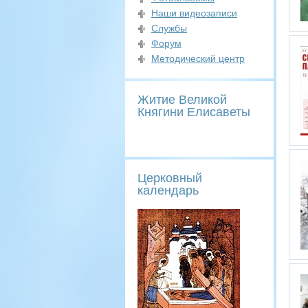
Наши видеозаписи
Службы
Форум
Методический центр
Житие Великой
Княгини Елисаветы
Церковный
календарь