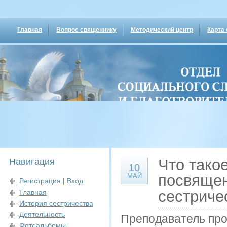
Главная
Вопрос священнику
Методический центр
Карта 
Что тако
Навигация
10
посвящен
МАЙ
Регистрация
|
Вход
сестриче
Главная
История сестричества
Деятельность
Преподаватель про
Фотоальбомы