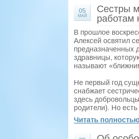
Сестры м
05
работам 
МАЙ
В прошлое воскресе
Алексей освятил с
предназначенных д
здравницы, которую
называют «ближни
Не первый год сущ
снабжает сестриче
здесь добровольцы
родители). Но есть
Читать полностью
Об особо