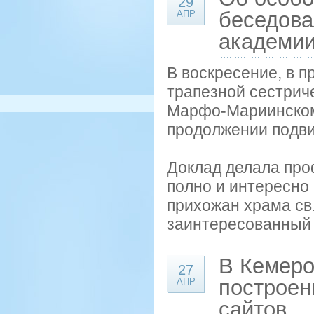
29
беседова
АПР
академи
В воскресение, в 
трапезной сестрич
Марфо-Мариинском 
продолжении подви
Доклад делала про
полно и интересно 
прихожан храма св
заинтересованный р
В Кемеро
27
построен
АПР
сайтов