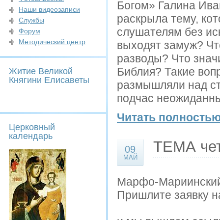
Богом» Галина Ива
Наши видеозаписи
раскрыла тему, ко
Службы
слушателям без ис
Форум
Методический центр
выходят замуж? Чт
разводы? Что значи
Библия? Такие воп
Житие Великой
Княгини Елисаветы
размышляли над ст
подчас неожиданные
Читать полностью
Церковный
календарь
ТЕМА че
09
МАЙ
Марфо-Мариинский 
Пришлите заявку на