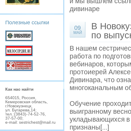
и мы вышлем ссылк
дивинаре
Полезные ссылки
В Новоку
09
по выпус
МАЙ
В нашем сестричес
работа по подгото
вебинаров, которы
протоиерей Алексе
Дивинара, что озн
многоканальным о
Как наc найти
654015, Роccия,
Кемеровcкая облаcть,
Обучение проходит
г.Новокузнецк,
выигранному весной
ул. Бугарева,14;
тел.:(3843)-74-52-76,
укладывающихся в 
37-57-00;
e-mail: sestrichest@mail.ru
признаны[...]