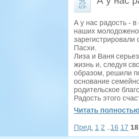
А у нас р
25
АПР
А у нас радость - 
наших молодоженов
зарегистрировали 
Пасхи.
Лиза и Ваня серьез
жизнь и, следуя с
образом, решили п
основание семейно
родительское благ
Радость этого счаст
Читать полностью
Пред.
1
2
..
16
17
18