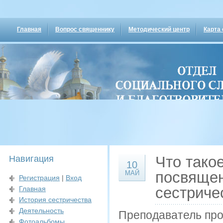
Гос
Главная
Вопрос священнику
Методический центр
Карта 
Что тако
Навигация
10
посвящен
МАЙ
Регистрация
|
Вход
сестриче
Главная
История сестричества
Деятельность
Преподаватель про
Фотоальбомы