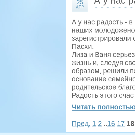
А у нас р
25
АПР
А у нас радость - 
наших молодоженов
зарегистрировали 
Пасхи.
Лиза и Ваня серьез
жизнь и, следуя с
образом, решили п
основание семейно
родительское благ
Радость этого счаст
Читать полностью
Пред.
1
2
..
16
17
18