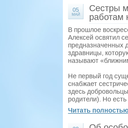
Сестры м
05
работам 
МАЙ
В прошлое воскресе
Алексей освятил с
предназначенных д
здравницы, которую
называют «ближни
Не первый год сущ
снабжает сестриче
здесь добровольцы
родители). Но есть
Читать полностью
Об особо