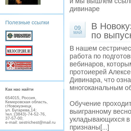
и мы вышлем ссылк
дивинаре
Полезные ссылки
В Новоку
09
по выпус
МАЙ
В нашем сестричес
работа по подгото
вебинаров, которы
протоиерей Алексе
Дивинара, что озн
многоканальным о
Как наc найти
654015, Роccия,
Кемеровcкая облаcть,
Обучение проходит
г.Новокузнецк,
выигранному весной
ул. Бугарева,14;
тел.:(3843)-74-52-76,
укладывающихся в 
37-57-00;
e-mail: sestrichest@mail.ru
признаны[...]