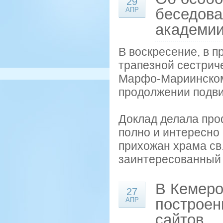
29
беседова
АПР
академи
В воскресение, в 
трапезной сестрич
Марфо-Мариинском 
продолжении подви
Доклад делала про
полно и интересно 
прихожан храма св
заинтересованный р
В Кемеро
27
построен
АПР
сайтов