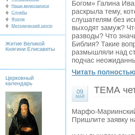
Богом» Галина Ива
Наши видеозаписи
раскрыла тему, ко
Службы
слушателям без ис
Форум
Методический центр
выходят замуж? Чт
разводы? Что значи
Библия? Такие воп
Житие Великой
Княгини Елисаветы
размышляли над ст
подчас неожиданные
Читать полностью
Церковный
календарь
ТЕМА че
09
МАЙ
Марфо-Мариинский 
Пришлите заявку на